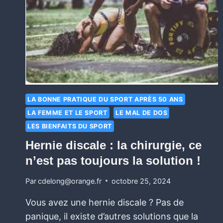
LA BONNE PRATIQUE DU SPORT APRÈS 50 ANS
LA FEMME ET LE SPORT
LE MAL DE DOS
LES BIENFAITS DU SPORT
Hernie discale : la chirurgie, ce
n’est pas toujours la solution !
Par
cdelong@orange.fr
octobre 25, 2024
Vous avez une hernie discale ? Pas de
panique, il existe d’autres solutions que la