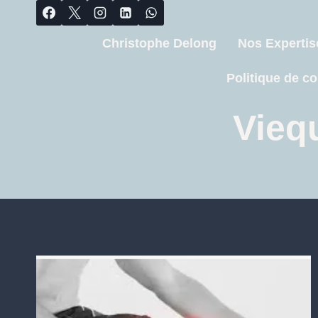
Christophe Delong
Nos Expertis
Politique de co
Vieq