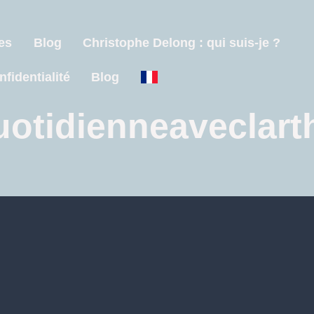
es
Blog
Christophe Delong : qui suis-je ?
nfidentialité
Blog
uotidienneaveclart