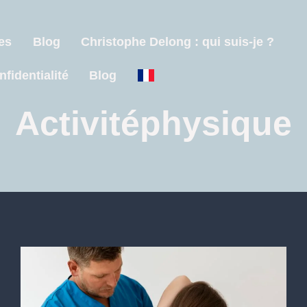
es
Blog
Christophe Delong : qui suis-je ?
nfidentialité
Blog
Activitéphysique