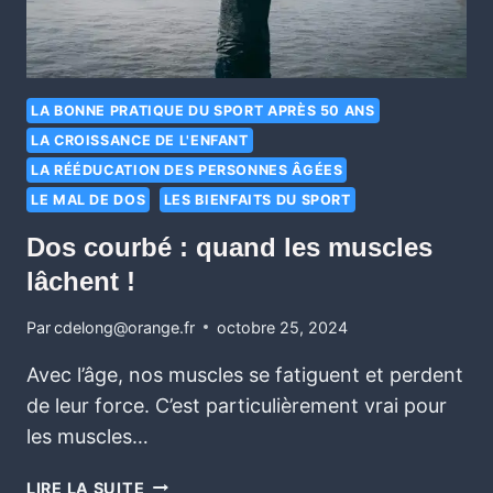
LA BONNE PRATIQUE DU SPORT APRÈS 50 ANS
LA CROISSANCE DE L'ENFANT
LA RÉÉDUCATION DES PERSONNES ÂGÉES
LE MAL DE DOS
LES BIENFAITS DU SPORT
Dos courbé : quand les muscles
lâchent !
Par
cdelong@orange.fr
octobre 25, 2024
Avec l’âge, nos muscles se fatiguent et perdent
de leur force. C’est particulièrement vrai pour
les muscles…
LIRE LA SUITE