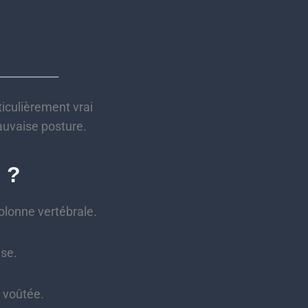
ticulièrement vrai
auvaise posture.
 ?
olonne vertébrale.
use.
 voûtée.