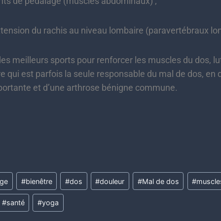
ts de pédalage (muscles abdominaux) ;
tension du rachis au niveau lombaire (paravertébraux lo
des meilleurs sports pour renforcer les muscles du dos, lu
e qui est parfois la seule responsable du mal de dos, en
ortante et d’une arthrose bénigne commune.
ge
#
bienêtre
#
dos
#
douleur
#
Mal de dos
#
muscle
#
santé
#
yoga