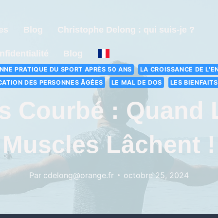
es
Blog
Christophe Delong : qui suis-je ?
nfidentialité
Blog
NNE PRATIQUE DU SPORT APRÈS 50 ANS
LA CROISSANCE DE L'E
CATION DES PERSONNES ÂGÉES
LE MAL DE DOS
LES BIENFAIT
s Courbé : Quand 
Muscles Lâchent !
Par
cdelong@orange.fr
octobre 25, 2024