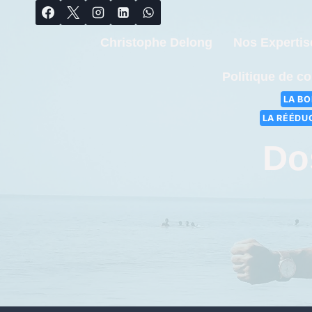
Christophe Delong
Nos Expertis
Politique de co
LA BO
LA RÉÉDU
Do