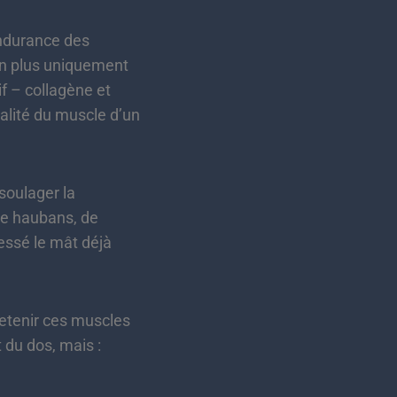
’endurance des
non plus uniquement
if – collagène et
ualité du muscle d’un
soulager la
de haubans, de
essé le mât déjà
retenir ces muscles
du dos, mais :