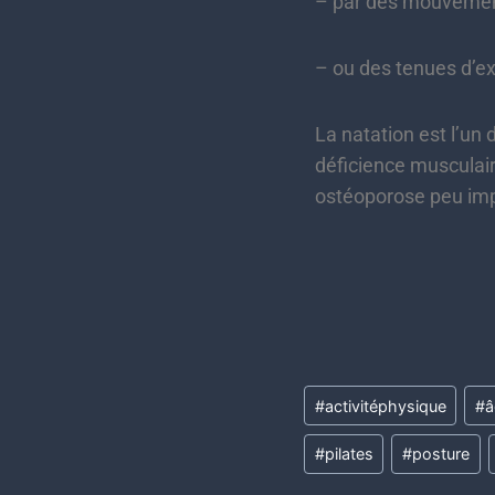
– par des mouvemen
– ou des tenues d’ex
La natation est l’un 
déficience musculair
ostéoporose peu imp
#
activitéphysique
#
â
#
pilates
#
posture