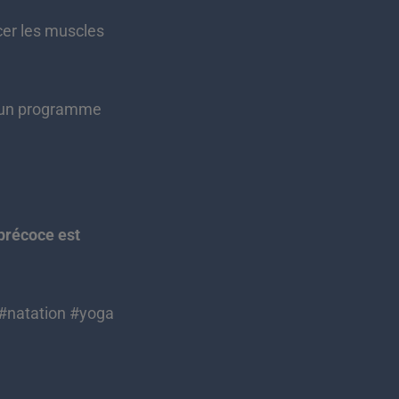
cer les muscles
e un programme
 précoce est
 #natation #yoga