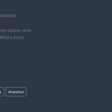
mbaires).
tter contre cette
 dehors d’une
s
#
natation