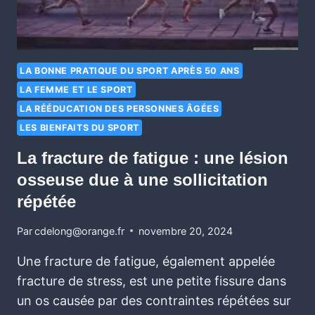
LA BONNE PRATIQUE DU SPORT APRÈS 50 ANS
LA FEMME ET LE SPORT
LA RÉÉDUCATION DES PERSONNES ÂGÉES
LES BIENFAITS DU SPORT
La fracture de fatigue : une lésion
osseuse due à une sollicitation
répétée
Par
cdelong@orange.fr
novembre 20, 2024
Une fracture de fatigue, également appelée
fracture de stress, est une petite fissure dans
un os causée par des contraintes répétées sur