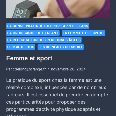
LA BONNE PRATIQUE DU SPORT APRÈS 50 ANS
LA CROISSANCE DE L'ENFANT
LA FEMME ET LE SPORT
LA RÉÉDUCATION DES PERSONNES ÂGÉES
LE MAL DE DOS
LES BIENFAITS DU SPORT
Femme et sport
Par
cdelong@orange.fr
novembre 26, 2024
La pratique du sport chez la femme est une
réalité complexe, influencée par de nombreux
facteurs. Il est essentiel de prendre en compte
ces particularités pour proposer des
programmes d’activité physique adaptés et