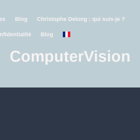
es
Blog
Christophe Delong : qui suis-je ?
nfidentialité
Blog
ComputerVision