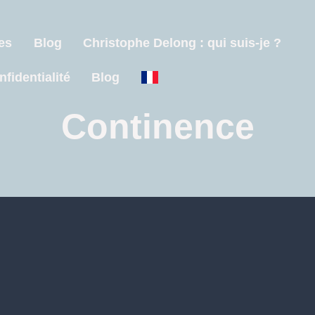
es
Blog
Christophe Delong : qui suis-je ?
nfidentialité
Blog
Continence