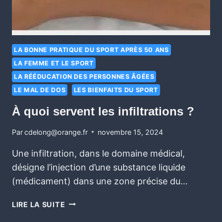
LA BONNE PRATIQUE DU SPORT APRÈS 50 ANS
LA FEMME ET LE SPORT
LA RÉÉDUCATION DES PERSONNES ÂGÉES
LE MAL DE DOS
LES BIENFAITS DU SPORT
À quoi servent les infiltrations ?
Par
cdelong@orange.fr
novembre 15, 2024
Une infiltration, dans le domaine médical,
désigne l’injection d’une substance liquide
(médicament) dans une zone précise du…
LIRE LA SUITE