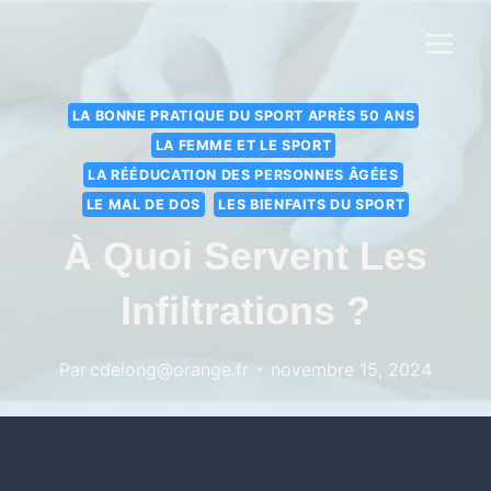
LA BONNE PRATIQUE DU SPORT APRÈS 50 ANS
LA FEMME ET LE SPORT
LA RÉÉDUCATION DES PERSONNES ÂGÉES
LE MAL DE DOS
LES BIENFAITS DU SPORT
À Quoi Servent Les
Infiltrations ?
Par
cdelong@orange.fr
novembre 15, 2024