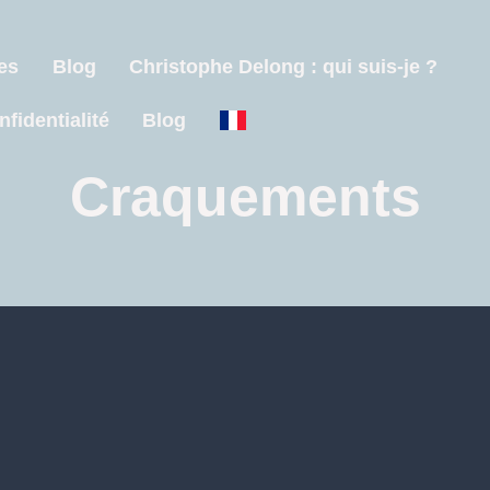
es
Blog
Christophe Delong : qui suis-je ?
nfidentialité
Blog
Craquements