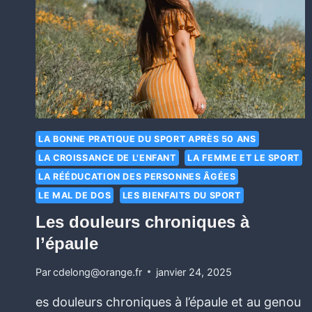
LA BONNE PRATIQUE DU SPORT APRÈS 50 ANS
LA CROISSANCE DE L'ENFANT
LA FEMME ET LE SPORT
LA RÉÉDUCATION DES PERSONNES ÂGÉES
LE MAL DE DOS
LES BIENFAITS DU SPORT
Les douleurs chroniques à
l’épaule
Par
cdelong@orange.fr
janvier 24, 2025
es douleurs chroniques à l’épaule et au genou