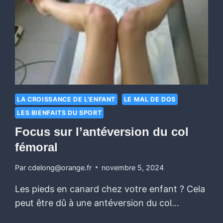
LA CROISSANCE DE L'ENFANT
LE MAL DE DOS
LES BIENFAITS DU SPORT
Focus sur l’antéversion du col
fémoral
Par
cdelong@orange.fr
novembre 5, 2024
Les pieds en canard chez votre enfant ? Cela
peut être dû à une antéversion du col…