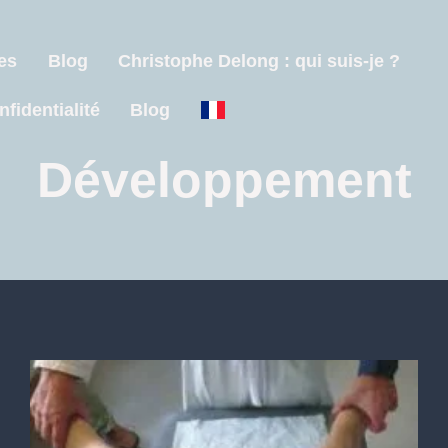
es
Blog
Christophe Delong : qui suis-je ?
nfidentialité
Blog
Développement