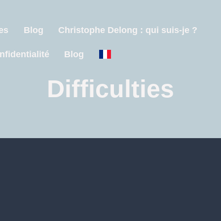
es
Blog
Christophe Delong : qui suis-je ?
nfidentialité
Blog
Difficulties