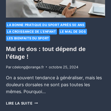
LA BONNE PRATIQUE DU SPORT APRÈS 50 ANS
LA CROISSANCE DE L'ENFANT
LE MAL DE DOS
LES BIENFAITS DU SPORT
Mal de dos : tout dépend de
l’étage !
Par
cdelong@orange.fr
octobre 25, 2024
On a souvent tendance à généraliser, mais les
douleurs dorsales ne sont pas toutes les
mêmes. Pourquoi…
LIRE LA SUITE