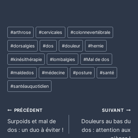
#
arthrose
#
cervicales
#
colonnevertébrale
#
dorsalgies
#
dos
#
douleur
#
hernie
#
kinésithérapie
#
lombalgies
#
Mal de dos
#
maldedos
#
médecine
#
posture
#
santé
#
santéauquotidien
PRÉCÉDENT
SUIVANT
Surpoids et mal de
Douleurs au bas du
dos : un duo à éviter !
dos : attention aux