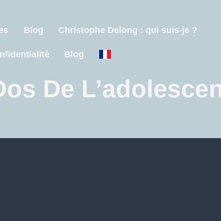
es
Blog
Christophe Delong : qui suis-je ?
nfidentialité
Blog
Dos De L’adolescen