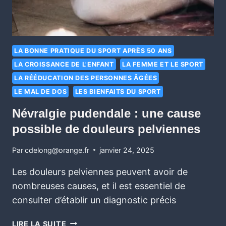
LA BONNE PRATIQUE DU SPORT APRÈS 50 ANS
LA CROISSANCE DE L'ENFANT
LA FEMME ET LE SPORT
LA RÉÉDUCATION DES PERSONNES ÂGÉES
LE MAL DE DOS
LES BIENFAITS DU SPORT
Névralgie pudendale : une cause
possible de douleurs pelviennes
Par
cdelong@orange.fr
janvier 24, 2025
Les douleurs pelviennes peuvent avoir de
nombreuses causes, et il est essentiel de
consulter d’établir un diagnostic précis
LIRE LA SUITE