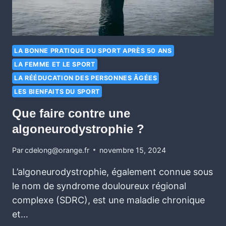
LA BONNE PRATIQUE DU SPORT APRÈS 50 ANS
LA FEMME ET LE SPORT
LA RÉÉDUCATION DES PERSONNES ÂGÉES
LES BIENFAITS DU SPORT
Que faire contre une
algoneurodystrophie ?
Par
cdelong@orange.fr
novembre 15, 2024
L’algoneurodystrophie, également connue sous
le nom de syndrome douloureux régional
complexe (SDRC), est une maladie chronique
et…