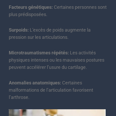
Facteurs génétiques:
Certaines personnes sont
plus prédisposées.
Surpoids:
L’excès de poids augmente la
pression sur les articulations.
Microtraumatismes répétés:
Les activités
physiques intenses ou les mauvaises postures
peuvent accélérer l’usure du cartilage.
Anomalies anatomiques:
Certaines
malformations de l’articulation favorisent
l’arthrose.