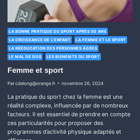
LA BONNE PRATIQUE DU SPORT APRÈS 50 ANS
LA CROISSANCE DE L'ENFANT
LA FEMME ET LE SPORT
LA RÉÉDUCATION DES PERSONNES ÂGÉES
LE MAL DE DOS
LES BIENFAITS DU SPORT
Femme et sport
Par
cdelong@orange.fr
novembre 26, 2024
La pratique du sport chez la femme est une
réalité complexe, influencée par de nombreux
facteurs. Il est essentiel de prendre en compte
ces particularités pour proposer des
programmes d’activité physique adaptés et