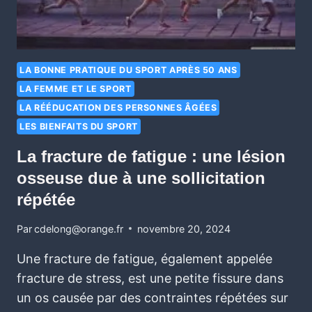
LA BONNE PRATIQUE DU SPORT APRÈS 50 ANS
LA FEMME ET LE SPORT
LA RÉÉDUCATION DES PERSONNES ÂGÉES
LES BIENFAITS DU SPORT
La fracture de fatigue : une lésion
osseuse due à une sollicitation
répétée
Par
cdelong@orange.fr
novembre 20, 2024
Une fracture de fatigue, également appelée
fracture de stress, est une petite fissure dans
un os causée par des contraintes répétées sur