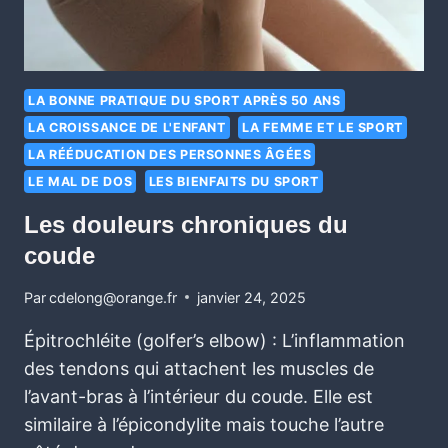
LA BONNE PRATIQUE DU SPORT APRÈS 50 ANS
LA CROISSANCE DE L'ENFANT
LA FEMME ET LE SPORT
LA RÉÉDUCATION DES PERSONNES ÂGÉES
LE MAL DE DOS
LES BIENFAITS DU SPORT
Les douleurs chroniques du
coude
Par
cdelong@orange.fr
janvier 24, 2025
Épitrochléite (golfer’s elbow) : L’inflammation
des tendons qui attachent les muscles de
l’avant-bras à l’intérieur du coude. Elle est
similaire à l’épicondylite mais touche l’autre