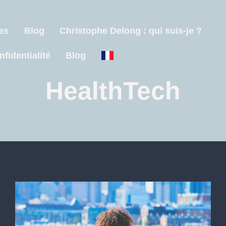
es
Blog
Christophe Delong : qui suis-je ?
nfidentialité
Blog
HealthTech