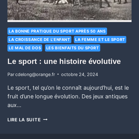
LA BONNE PRATIQUE DU SPORT APRÈS 50 ANS
LA CROISSANCE DE L'ENFANT
LA FEMME ET LE SPORT
LE MAL DE DOS
LES BIENFAITS DU SPORT
Le sport : une histoire évolutive
Par
cdelong@orange.fr
octobre 24, 2024
Le sport, tel qu’on le connaît aujourd’hui, est le
fruit d’une longue évolution. Des jeux antiques
aux…
LIRE LA SUITE