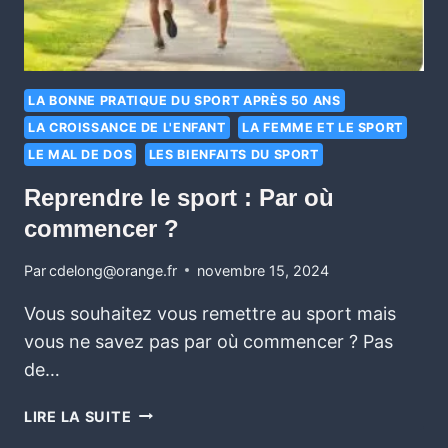
LA BONNE PRATIQUE DU SPORT APRÈS 50 ANS
LA CROISSANCE DE L'ENFANT
LA FEMME ET LE SPORT
LE MAL DE DOS
LES BIENFAITS DU SPORT
Reprendre le sport : Par où
commencer ?
Par
cdelong@orange.fr
novembre 15, 2024
Vous souhaitez vous remettre au sport mais
vous ne savez pas par où commencer ? Pas
de…
LIRE LA SUITE