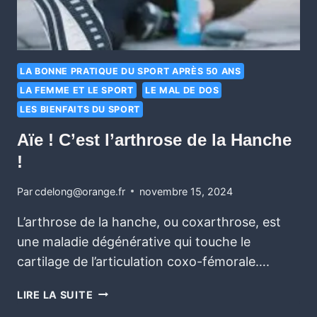
LA BONNE PRATIQUE DU SPORT APRÈS 50 ANS
LA FEMME ET LE SPORT
LE MAL DE DOS
LES BIENFAITS DU SPORT
Aïe ! C’est l’arthrose de la Hanche
!
Par
cdelong@orange.fr
novembre 15, 2024
L’arthrose de la hanche, ou coxarthrose, est
une maladie dégénérative qui touche le
cartilage de l’articulation coxo-fémorale….
LIRE LA SUITE