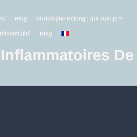
es
Blog
Christophe Delong : qui suis-je ?
nfidentialité
Blog
Inflammatoires De 