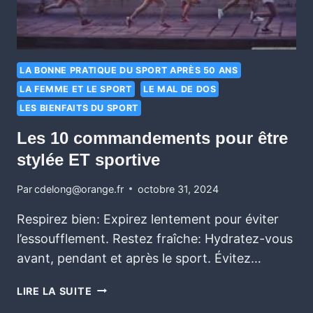
LA BONNE PRATIQUE DU SPORT APRÈS 50 ANS
LA FEMME ET LE SPORT
LE MAL DE DOS
LES BIENFAITS DU SPORT
Les 10 commandements pour être
stylée ET sportive
Par
cdelong@orange.fr
octobre 31, 2024
Respirez bien: Expirez lentement pour éviter
l’essoufflement. Restez fraîche: Hydratez-vous
avant, pendant et après le sport. Évitez…
LIRE LA SUITE