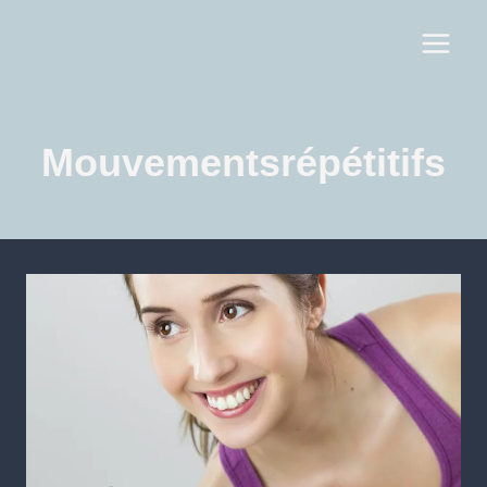
Mouvementsrépétitifs