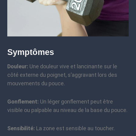
Symptômes
Douleur:
Une douleur vive et lancinante sur le
côté externe du poignet, s’aggravant lors des
mouvements du pouce.
Gonflement:
Un léger gonflement peut être
visible ou palpable au niveau de la base du pouce.
Sensibilité:
La zone est sensible au toucher.