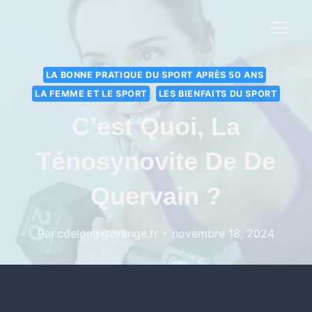
LA BONNE PRATIQUE DU SPORT APRÈS 50 ANS
LA FEMME ET LE SPORT
LES BIENFAITS DU SPORT
C’est Quoi, La
Ténosynovite De De
Quervain ?
Par
cdelong@orange.fr
novembre 18, 2024