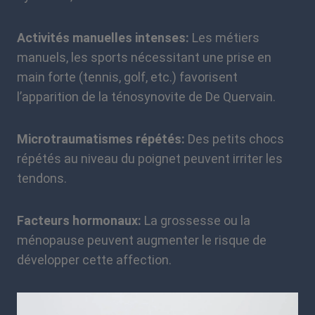
Activités manuelles intenses:
Les métiers
manuels, les sports nécessitant une prise en
main forte (tennis, golf, etc.) favorisent
l’apparition de la ténosynovite de De Quervain.
Microtraumatismes répétés:
Des petits chocs
répétés au niveau du poignet peuvent irriter les
tendons.
Facteurs hormonaux:
La grossesse ou la
ménopause peuvent augmenter le risque de
développer cette affection.