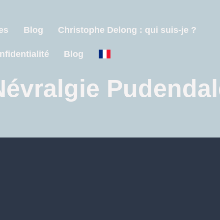
es
Blog
Christophe Delong : qui suis-je ?
nfidentialité
Blog
Névralgie Pudendal