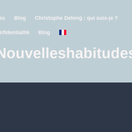
es
Blog
Christophe Delong : qui suis-je ?
nfidentialité
Blog
Nouvelleshabitude