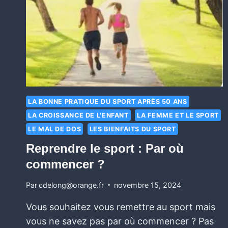
LA BONNE PRATIQUE DU SPORT APRÈS 50 ANS
LA CROISSANCE DE L'ENFANT
LA FEMME ET LE SPORT
LE MAL DE DOS
LES BIENFAITS DU SPORT
Reprendre le sport : Par où
commencer ?
Par
cdelong@orange.fr
novembre 15, 2024
Vous souhaitez vous remettre au sport mais
vous ne savez pas par où commencer ? Pas