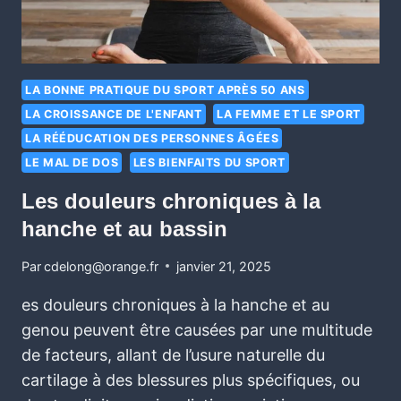
LA BONNE PRATIQUE DU SPORT APRÈS 50 ANS
LA CROISSANCE DE L'ENFANT
LA FEMME ET LE SPORT
LA RÉÉDUCATION DES PERSONNES ÂGÉES
LE MAL DE DOS
LES BIENFAITS DU SPORT
Les douleurs chroniques à la
hanche et au bassin
Par
cdelong@orange.fr
janvier 21, 2025
es douleurs chroniques à la hanche et au
genou peuvent être causées par une multitude
de facteurs, allant de l’usure naturelle du
cartilage à des blessures plus spécifiques, ou