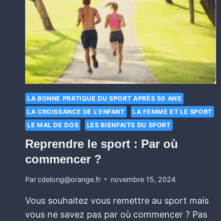
LA BONNE PRATIQUE DU SPORT APRÈS 50 ANS
LA CROISSANCE DE L'ENFANT
LA FEMME ET LE SPORT
LE MAL DE DOS
LES BIENFAITS DU SPORT
Reprendre le sport : Par où
commencer ?
Par
cdelong@orange.fr
novembre 15, 2024
Vous souhaitez vous remettre au sport mais
vous ne savez pas par où commencer ? Pas