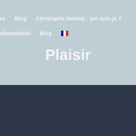
es
Blog
Christophe Delong : qui suis-je ?
nfidentialité
Blog
Plaisir