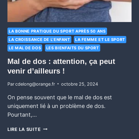
LA BONNE PRATIQUE DU SPORT APRÈS 50 ANS
LA CROISSANCE DE L'ENFANT
LA FEMME ET LE SPORT
LE MAL DE DOS
LES BIENFAITS DU SPORT
Mal de dos : attention, ça peut
venir d’ailleurs !
Par
cdelong@orange.fr
octobre 25, 2024
On pense souvent que le mal de dos est
uniquement lié à un problème de dos.
Pourtant,…
LIRE LA SUITE