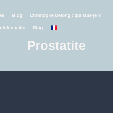
es
Blog
Christophe Delong : qui suis-je ?
nfidentialité
Blog
Prostatite