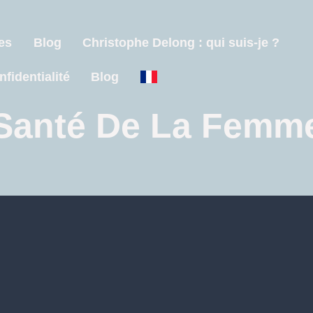
es
Blog
Christophe Delong : qui suis-je ?
nfidentialité
Blog
Santé De La Femm