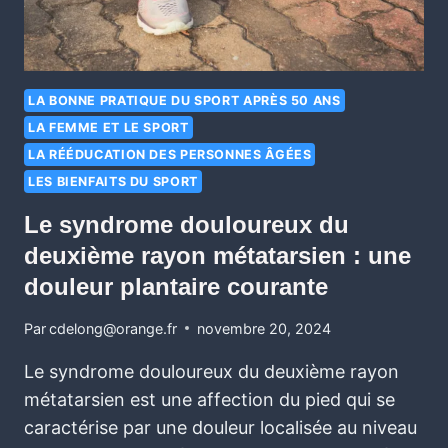
LA BONNE PRATIQUE DU SPORT APRÈS 50 ANS
LA FEMME ET LE SPORT
LA RÉÉDUCATION DES PERSONNES ÂGÉES
LES BIENFAITS DU SPORT
Le syndrome douloureux du
deuxième rayon métatarsien : une
douleur plantaire courante
Par
cdelong@orange.fr
novembre 20, 2024
Le syndrome douloureux du deuxième rayon
métatarsien est une affection du pied qui se
caractérise par une douleur localisée au niveau