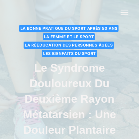
LA BONNE PRATIQUE DU SPORT APRÈS 50 ANS
LA FEMME ET LE SPORT
LA RÉÉDUCATION DES PERSONNES ÂGÉES
LES BIENFAITS DU SPORT
Le Syndrome
Douloureux Du
Deuxième Rayon
Métatarsien : Une
Douleur Plantaire