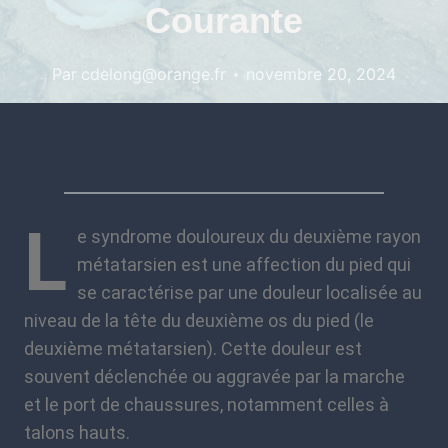
Courante
Par
cdelong@orange.fr
novembre 20, 2024
L
e syndrome douloureux du deuxième rayon
métatarsien est une affection du pied qui
se caractérise par une douleur localisée au
niveau de la tête du deuxième os du pied (le
deuxième métatarsien). Cette douleur est
souvent déclenchée ou aggravée par la marche
et le port de chaussures, notamment celles à
talons hauts.