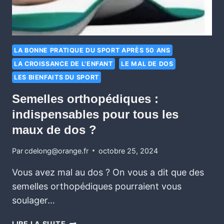
LA BONNE PRATIQUE DU SPORT APRÈS 50 ANS
LA CROISSANCE DE L'ENFANT
LE MAL DE DOS
LES BIENFAITS DU SPORT
Semelles orthopédiques :
indispensables pour tous les
maux de dos ?
Par
cdelong@orange.fr
octobre 25, 2024
Vous avez mal au dos ? On vous a dit que des
semelles orthopédiques pourraient vous
soulager…
LIRE LA SUITE