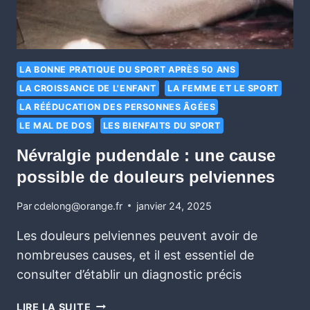
LA BONNE PRATIQUE DU SPORT APRÈS 50 ANS
LA CROISSANCE DE L'ENFANT
LA FEMME ET LE SPORT
LA RÉÉDUCATION DES PERSONNES ÂGÉES
LE MAL DE DOS
LES BIENFAITS DU SPORT
Névralgie pudendale : une cause
possible de douleurs pelviennes
Par
cdelong@orange.fr
janvier 24, 2025
Les douleurs pelviennes peuvent avoir de
nombreuses causes, et il est essentiel de
consulter d’établir un diagnostic précis
LIRE LA SUITE