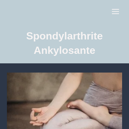
Spondylarthrite
Ankylosante