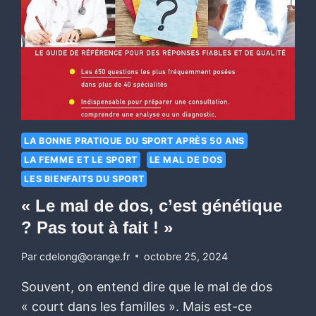
LA BONNE PRATIQUE DU SPORT APRÈS 50 ANS
LA FEMME ET LE SPORT
LE MAL DE DOS
LES BIENFAITS DU SPORT
« Le mal de dos, c’est génétique
? Pas tout à fait ! »
Par
cdelong@orange.fr
octobre 25, 2024
Souvent, on entend dire que le mal de dos
« court dans les familles ». Mais est-ce