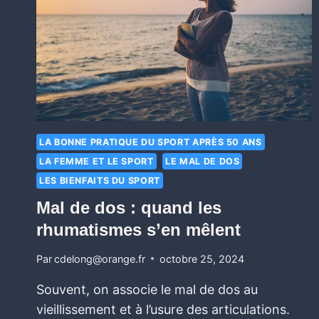
LA BONNE PRATIQUE DU SPORT APRÈS 50 ANS
LA FEMME ET LE SPORT
LE MAL DE DOS
LES BIENFAITS DU SPORT
Mal de dos : quand les
rhumatismes s’en mêlent
Par
cdelong@orange.fr
octobre 25, 2024
Souvent, on associe le mal de dos au
vieillissement et à l’usure des articulations.