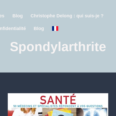
es
Blog
Christophe Delong : qui suis-je ?
nfidentialité
Blog
Spondylarthrite