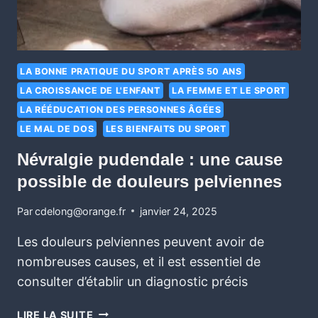
LA BONNE PRATIQUE DU SPORT APRÈS 50 ANS
LA CROISSANCE DE L'ENFANT
LA FEMME ET LE SPORT
LA RÉÉDUCATION DES PERSONNES ÂGÉES
LE MAL DE DOS
LES BIENFAITS DU SPORT
Névralgie pudendale : une cause
possible de douleurs pelviennes
Par
cdelong@orange.fr
janvier 24, 2025
Les douleurs pelviennes peuvent avoir de
nombreuses causes, et il est essentiel de
consulter d’établir un diagnostic précis
LIRE LA SUITE