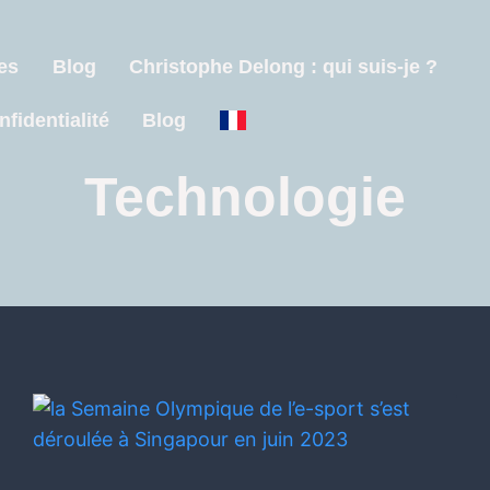
es
Blog
Christophe Delong : qui suis-je ?
nfidentialité
Blog
Technologie