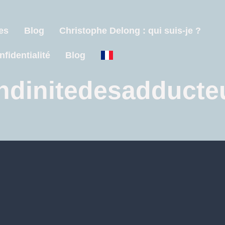
es
Blog
Christophe Delong : qui suis-je ?
nfidentialité
Blog
ndinitedesadducte