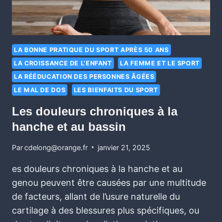
LA BONNE PRATIQUE DU SPORT APRÈS 50 ANS
LA CROISSANCE DE L'ENFANT
LA FEMME ET LE SPORT
LA RÉÉDUCATION DES PERSONNES ÂGÉES
LE MAL DE DOS
LES BIENFAITS DU SPORT
Les douleurs chroniques à la
hanche et au bassin
Par
cdelong@orange.fr
janvier 21, 2025
es douleurs chroniques à la hanche et au
genou peuvent être causées par une multitude
de facteurs, allant de l’usure naturelle du
cartilage à des blessures plus spécifiques, ou