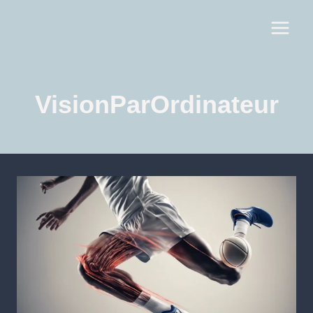
VisionParOrdinateur