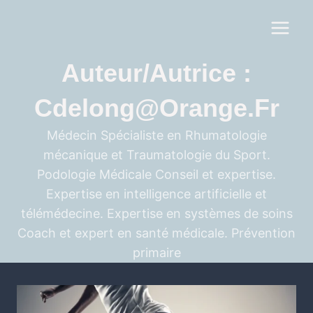
Auteur/autrice :
Cdelong@orange.fr
Médecin Spécialiste en Rhumatologie
mécanique et Traumatologie du Sport.
Podologie Médicale Conseil et expertise.
Expertise en intelligence artificielle et
télémédecine. Expertise en systèmes de soins
Coach et expert en santé médicale. Prévention
primaire