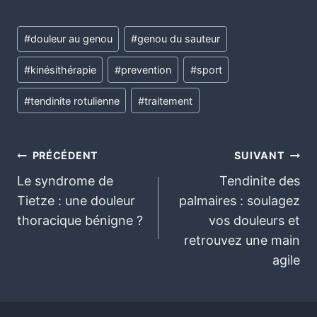
#
douleur au genou
#
genou du sauteur
#
kinésithérapie
#
prevention
#
sport
#
tendinite rotulienne
#
traitement
PRÉCÉDENT
SUIVANT
Le syndrome de
Tendinite des
Tietze : une douleur
palmaires : soulagez
thoracique bénigne ?
vos douleurs et
retrouvez une main
agile