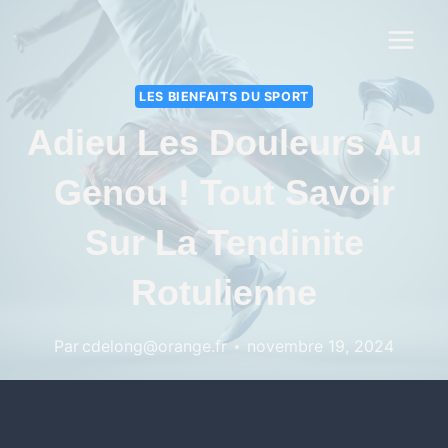
LES BIENFAITS DU SPORT
Adieu Les Douleurs Au
Genou ! Tout Savoir
Sur La Tendinite
Rotulienne
Par
cdelong@orange.fr
novembre 19, 2024