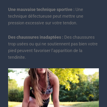
Une mauvaise technique sportive :
Une
technique défectueuse peut mettre une
pression excessive sur votre tendon.
Des chaussures inadaptées :
Des chaussures
trop usées ou qui ne soutiennent pas bien votre
pied peuvent favoriser l’apparition de la
tendinite.